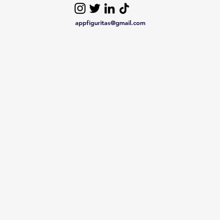
appfiguritas@gmail.com