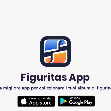
Figuritas App
a migliore app per collezionare i tuoi album di figurin